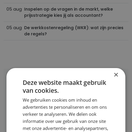
05 aug
Inspelen op de vragen in de markt, welke
prijsstrategie kies jij als accountant?
05 aug
De werkkostenregeling (WKR): wat zijn precies
de regels?
×
Praat mee
Deze website maakt gebruik
van cookies.
Om mee te kunnen praten, moet u ingelogd zijn.
We gebruiken cookies om inhoud en
advertenties te personaliseren en om ons
Heeft u al een account? Dan kunt u
verkeer te analyseren. We delen ook
Inloggen
informatie over uw gebruik van onze site
Heeft u nog geen account?
Maak dan een
met onze advertentie- en analysepartners,