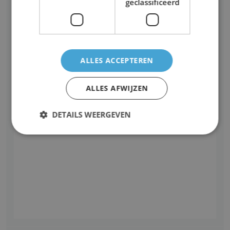
geclassificeerd
ALLES ACCEPTEREN
ALLES AFWIJZEN
DETAILS WEERGEVEN
Strikt noodzakelijk
Prestatie
Targeting
Functioneel
Niet-geclassificeerd
Strikt noodzakelijke cookies maken de
kernfunctionaliteiten van de website mogelijk, zoals
gebruikersaanmelding en accountbeheer. De
website kan niet goed worden gebruikt zonder de
strikt noodzakelijke cookies.