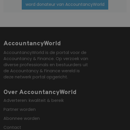
word donateur van AccountancyWorld
XSRF-TOKEN
www.accountancyworld.nl
1 
mi
AccountancyWorld
AccountancyWorld is de portal voor de
Accountancy & Finance. Op verzoek van
diverse professionals en bestuurders uit
__cf_bm
29 m
Cloudflare Inc.
58 s
.vimeo.com
de Accountancy & Finance wereld is
deze netwerk portal opgericht.
Over AccountancyWorld
Adverteren: kwaliteit & bereik
Partner worden
Abonnee worden
Contact