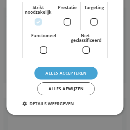
Strikt
Prestatie
Targeting
noodzakelijk
Praat mee
Om mee te kunnen praten, moet u ingelogd zijn.
Functioneel
Niet-
geclassificeerd
Heeft u al een account? Dan kunt u
Inloggen
Heeft u nog geen account?
Maak dan een
account aan
ALLES ACCEPTEREN
ALLES AFWIJZEN
DETAILS WEERGEVEN
Partners van AccountancyWorld
Strikt noodzakelijk
Prestatie
Targeting