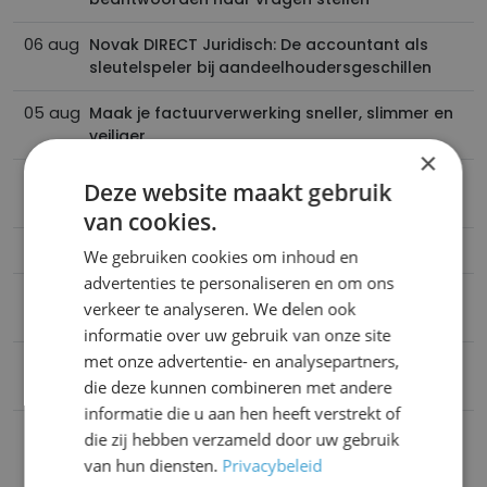
06 aug
Novak DIRECT Juridisch: De accountant als
sleutelspeler bij aandeelhoudersgeschillen
05 aug
Maak je factuurverwerking sneller, slimmer en
veiliger
×
05 aug
Middelgrote accountants in VS willen meer
Deze website maakt gebruik
samenwerken binnen internationale netwerken
van cookies.
05 aug
Hoe kan ik me registreren voor Peppol?
We gebruiken cookies om inhoud en
advertenties te personaliseren en om ons
05 aug
Inspelen op de vragen in de markt, welke
verkeer te analyseren. We delen ook
prijsstrategie kies jij als accountant?
informatie over uw gebruik van onze site
met onze advertentie- en analysepartners,
05 aug
De werkkostenregeling (WKR): wat zijn precies
die deze kunnen combineren met andere
de regels?
informatie die u aan hen heeft verstrekt of
die zij hebben verzameld door uw gebruik
van hun diensten.
Privacybeleid