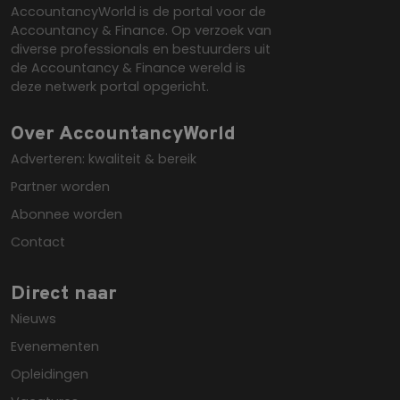
AccountancyWorld is de portal voor de
slaan om
onders
YSC
Sessie
Deze cooki
Google LLC
taalspeci
door e
Accountancy & Finance. Op verzoek van
door YouT
.youtube.com
ervaring
willeke
ingesteld 
diverse professionals en bestuurders uit
website 
gegene
weergaven
nummer
de Accountancy & Finance wereld is
ingesloten 
_cfuvid
.vimeo.com
Sessie
Deze coo
wijzen a
te houden.
deze netwerk portal opgericht.
gebruikt
Het is
bijhoud
in elk
gebruike
paginav
gedurend
een sit
Over AccountancyWorld
om de
gebruik
gebruike
bezoeker
Adverteren: kwaliteit & bereik
te optim
en
door de
campag
Partner worden
consiste
te bere
de sessie
de
behoude
analyse
Abonnee worden
persoonl
van de s
diensten
Contact
verlenen
_cfuvid
.challenges.cloudflare.com
Sessie
Deze coo
gebruikt
Direct naar
bijhoud
gebruike
Nieuws
gedurend
om de
Evenementen
gebruike
te optim
Opleidingen
door de
consiste
de sessie