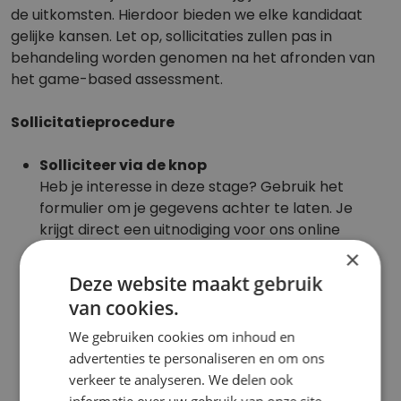
de uitkomsten. Hierdoor bieden we elke kandidaat
gelijke kansen. Let op, sollicitaties zullen pas in
behandeling worden genomen na het afronden van
het game-based assessment.
Sollicitatieprocedure
Solliciteer via de knop
Heb je interesse in deze stage? Gebruik het
formulier om je gegevens achter te laten. Je
krijgt direct een uitnodiging voor ons online
assessment.
×
Deze website maakt gebruik
Online assesment
van cookies.
Je krijgt een uitnodiging om een online
assessment te maken. Dit kan thuis op een
We gebruiken cookies om inhoud en
moment dat voor jou uitkomt. Na afronding
advertenties te personaliseren en om ons
nemen we binnen 3 werkdagen contact op.
verkeer te analyseren. We delen ook
informatie over uw gebruik van onze site